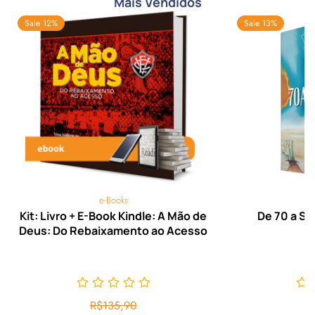
Mais Vendidos
Sale 12%
Sale 13%
e-Books
Kit: Livro + E-Book Kindle: A Mão de
De 70 a Se
Deus: Do Rebaixamento ao Acesso
R$
135,90