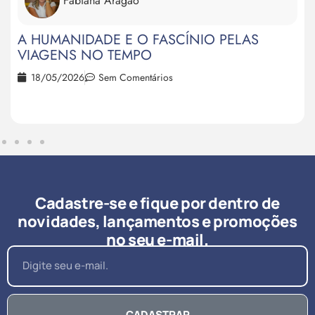
Fabiana Aragão
UMANIDADE E O FASCÍNIO PELAS
GENS NO TEMPO
/05/2026
Sem Comentários
Cadastre-se e fique por dentro de
novidades, lançamentos e promoções
no seu e-mail.
CADASTRAR