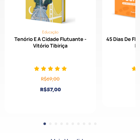
Educação
Tenório E A Cidade Flutuante -
45 Dias De Flo
Vitório Tibiriça
Em
R$
69,00
R
R$
57,00
Comprar