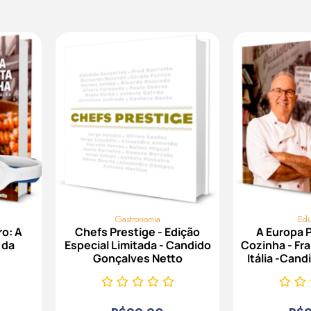
Gastronomia
Ed
ro: A
Chefs Prestige - Edição
A Europa P
 da
Especial Limitada - Candido
Cozinha - Fr
Gonçalves Netto
Itália -Can