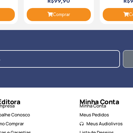
R$
99,90
R$
Comprar
C
Editora
Minha Conta
mpresa
Minha Conta
balhe Conosco
Meus Pedidos
mo Comprar
Meus Audiolivros
cas e Garantias
Lista de Desejos