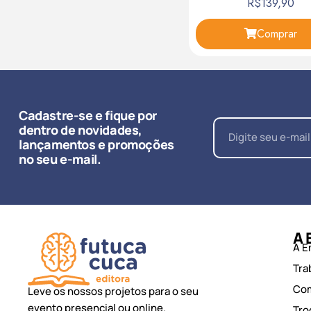
R$
139,90
Comprar
Cadastre-se e fique por
dentro de novidades,
lançamentos e promoções
no seu e-mail.
A 
A E
Tra
Co
Leve os nossos projetos para o seu
evento presencial ou online.
Tro