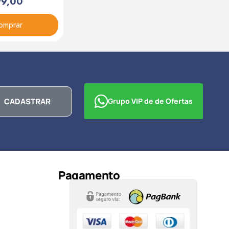
99,00
omprar
CADASTRAR
Grupo VIP de de Ofertas
Pagamento