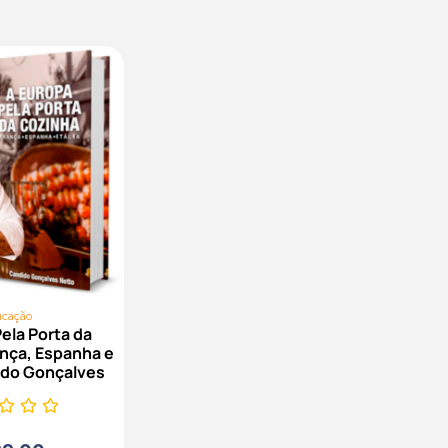
ucação
ela Porta da
ança, Espanha e
dido Gonçalves