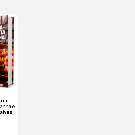
a da
panha e
çalves