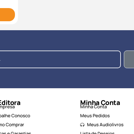
Editora
Minha Conta
mpresa
Minha Conta
balhe Conosco
Meus Pedidos
mo Comprar
Meus Audiolivros
cas e Garantias
Lista de Desejos