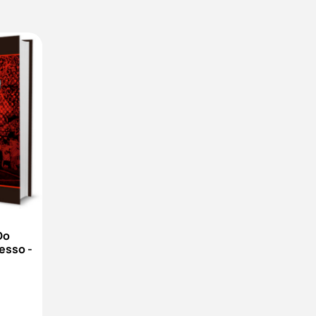
Do
esso -