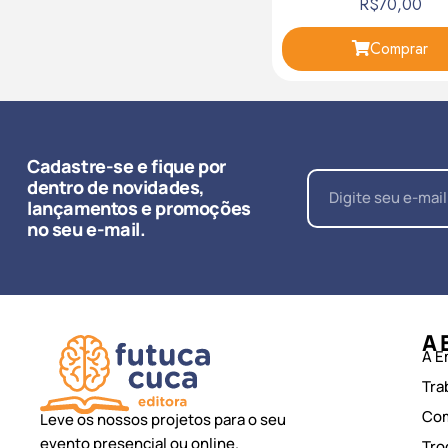
R$
70,00
Comprar
Cadastre-se e fique por
dentro de novidades,
lançamentos e promoções
no seu e-mail.
A 
A E
Tra
Co
Leve os nossos projetos para o seu
evento presencial ou online.
Tro