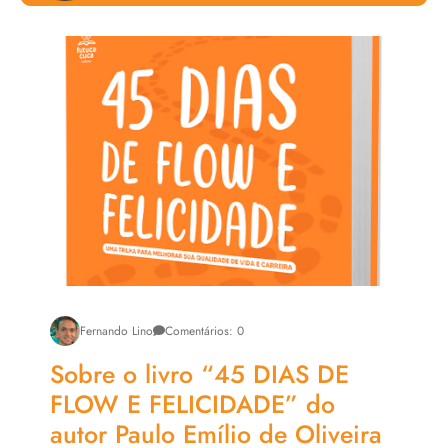
Livro Tenório e a Cidade Flutuante
Roteiro de um Estelionato Amoroso
Chefs Prestige
Fernando Lino
Comentários: 0
Sobre o livro “45 DIAS DE
FLOW E FELICIDADE” do
autor Paulo Emílio de Oliveira