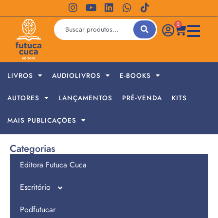
0
LIVROS
AUDIOLIVROS
E-BOOKS
AUTORES
LANÇAMENTOS
PRÉ-VENDA
KITS
MAIS PUBLICAÇÕES
Categorias
Editora Futuca Cuca
Escritório
Podfutucar
Jornada de Empreendedores