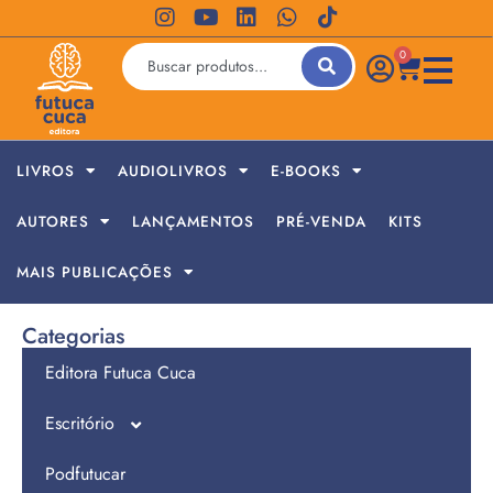
0
LIVROS
AUDIOLIVROS
E-BOOKS
AUTORES
LANÇAMENTOS
PRÉ-VENDA
KITS
MAIS PUBLICAÇÕES
Categorias
Editora Futuca Cuca
Escritório
Podfutucar
Jornada de Empreendedores