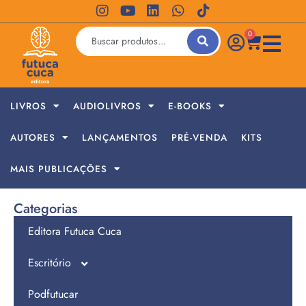
0
LIVROS
AUDIOLIVROS
E-BOOKS
AUTORES
LANÇAMENTOS
PRÉ-VENDA
KITS
MAIS PUBLICAÇÕES
Categorias
Editora Futuca Cuca
Escritório
Podfutucar
Jornada de Empreendedores