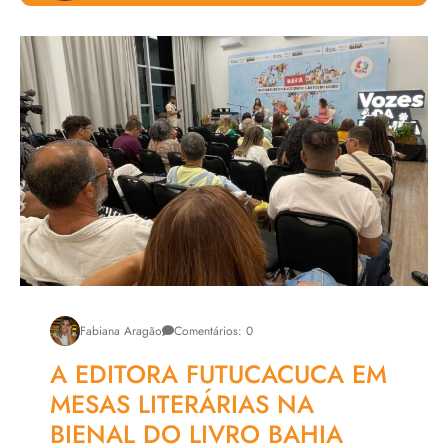
Livro Tenório e a Cidade Flutuante
Roteiro de um Estelionato Amoroso
Chefs Prestige
Fabiana Aragão
Comentários: 0
A EDITORA FUTUCACUCA EM
MESAS LITERÁRIAS NA
BIENAL DO LIVRO BAHIA