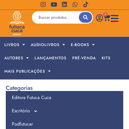
0
LIVROS
AUDIOLIVROS
E-BOOKS
AUTORES
LANÇAMENTOS
PRÉ-VENDA
KITS
MAIS PUBLICAÇÕES
Categorias
Editora Futuca Cuca
Escritório
Podfutucar
Jornada de Empreendedores