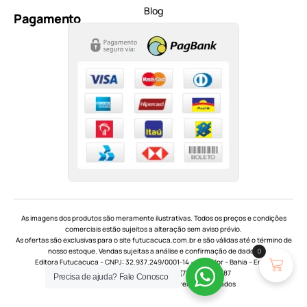
Blog
Pagamento
As imagens dos produtos são meramente ilustrativas. Todos os preços e condições
comerciais estão sujeitos a alteração sem aviso prévio.
As ofertas são exclusivas para o site futucacuca.com.br e são válidas até o término de
0
nosso estoque. Vendas sujeitas a análise e confirmação de dados.
Editora Futucacuca – CNPJ: 32.937.249/0001-14 – Salvador – Bahia – Email:
falecom@futucacuca.com.br
– (71) 99256-6787
Precisa de ajuda?
Fale Conosco
Copyright 2021-2025 – Todos os direitos reservados