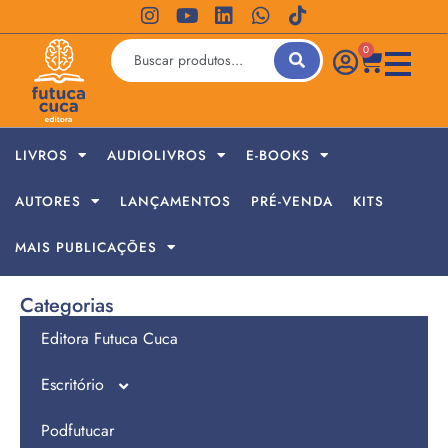
0
LIVROS
AUDIOLIVROS
E-BOOKS
AUTORES
LANÇAMENTOS
PRÉ-VENDA
KITS
MAIS PUBLICAÇÕES
Categorias
Editora Futuca Cuca
Escritório
Podfutucar
Jornada de Empreendedores