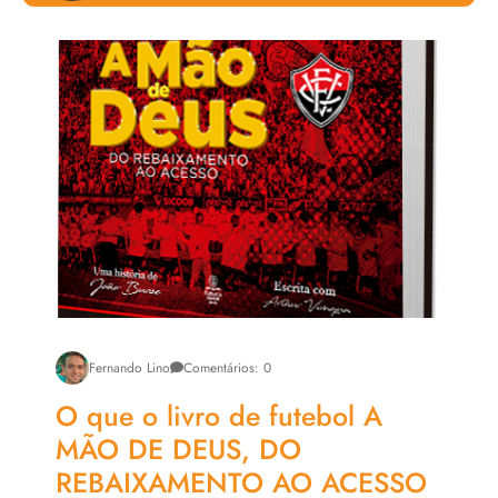
Livro Tenório e a Cidade Flutuante
Roteiro de um Estelionato Amoroso
Chefs Prestige
Fernando Lino
Comentários: 0
O que o livro de futebol A
MÃO DE DEUS, DO
REBAIXAMENTO AO ACESSO