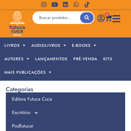
0
LIVROS
AUDIOLIVROS
E-BOOKS
AUTORES
LANÇAMENTOS
PRÉ-VENDA
KITS
MAIS PUBLICAÇÕES
Categorias
Editora Futuca Cuca
Escritório
Podfutucar
Jornada de Empreendedores