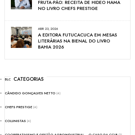
FRUTA-PÃO: RECEITA DE HIDEO HAMA
NO LIVRO CHEFS PRESTIGE
ABR 23, 2026
A EDITORA FUTUCACUCA EM MESAS
LITERÁRIAS NA BIENAL DO LIVRO
BAHIA 2026
CATEGORIAS
BLOG
(8)
CÂNDIDO GONÇALVES NETTO
(4)
CHEFS PRESTIGE
(4)
COLUNISTAS
(4)
COOPERATIVISMO E GESTÃO AGROINDUSTRIAL – O CASO DA CCLB
(1)